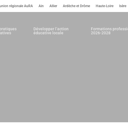
’union régionale AuRA
Ain
Allier
Ardèche et Drôme
Haute-Loire
Isère
pratiques
Développer l’action
Formations professi
atives
éducative locale
2026-2028
our fermer.