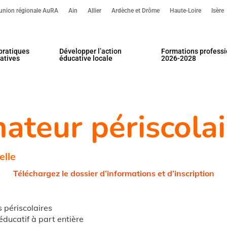
’union régionale AuRA
Ain
Allier
Ardèche et Drôme
Haute-Loire
Isère
pratiques
Développer l’action
Formations professi
atives
éducative locale
2026-2028
our fermer.
teur périscolai
elle
Téléchargez le dossier d’informations et d’inscription
s périscolaires
éducatif à part entière