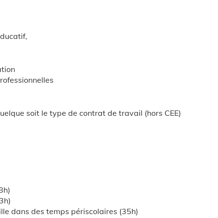
ducatif,
ation
professionnelles
elque soit le type de contrat de travail (hors CEE)
8h)
3h)
ille dans des temps périscolaires (35h)