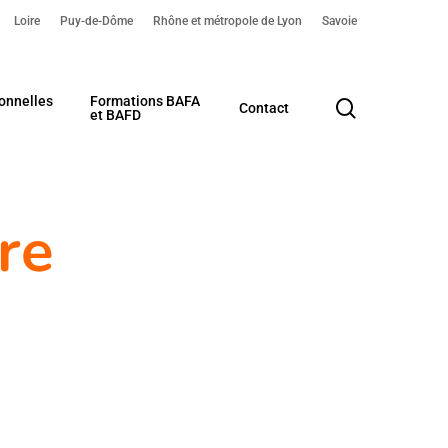
Loire
Puy-de-Dôme
Rhône et métropole de Lyon
Savoie
onnelles
Formations BAFA
search
Contact
et BAFD
re