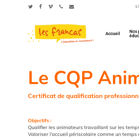
Skip
Panneau de gestion des cookies
L
to
twitter
facebook
vimeo
phone
email
main
content
Nos 
Accueil
éduc
Appuyez sur Entrée pour une recherche ou ESC p
Le CQP Anima
Certificat de qualification professionn
Objectifs :
Qualifier les animateurs travaillant sur les temp
Valoriser l’accueil périscolaire comme un temps 