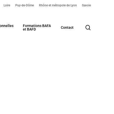
Loire
Puy-de-Dôme
Rhône et métropole de Lyon
Savoie
onnelles
Formations BAFA
search
Contact
et BAFD