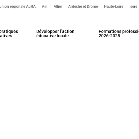
’union régionale AuRA
Ain
Allier
Ardèche et Drôme
Haute-Loire
Isère
pratiques
Développer l’action
Formations professi
atives
éducative locale
2026-2028
our fermer.