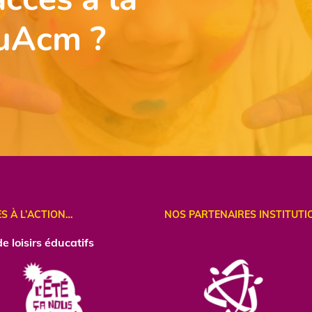
uAcm ?
ES À L’ACTION…
NOS PARTENAIRES INSTITUTI
e loisirs éducatifs