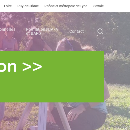
Loire
Puy-de-Dôme
Rhône et métropole de Lyon
Savoie
onnelles
Formations BAFA
search
Contact
et BAFD
on >>