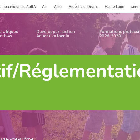
’union régionale AuRA
Ain
Allier
Ardèche et Drôme
Haute-Loire
Isère
pratiques
Développer l’action
Formations professi
atives
éducative locale
2026-2028
our fermer.
if/Réglementati
le Puy-de-Dôme.