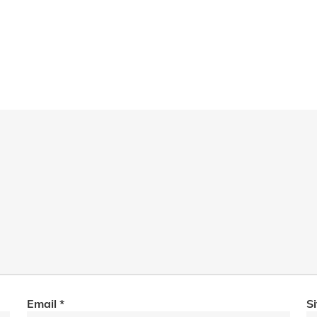
Email
*
S