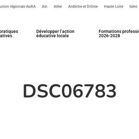
’union régionale AuRA
Ain
Allier
Ardèche et Drôme
Haute-Loire
Isère
pratiques
Développer l’action
Formations professi
atives
éducative locale
2026-2028
our fermer.
DSC06783