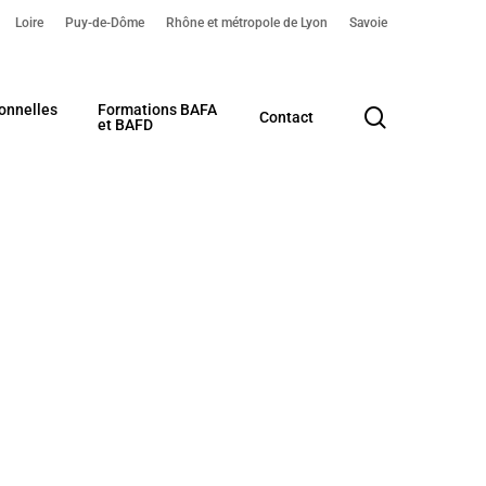
Loire
Puy-de-Dôme
Rhône et métropole de Lyon
Savoie
onnelles
Formations BAFA
search
Contact
et BAFD