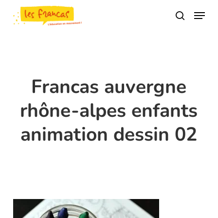
Skip
Panneau de gestion des cookies
Menu
to
search
main
content
Francas auvergne
rhône-alpes enfants
animation dessin 02