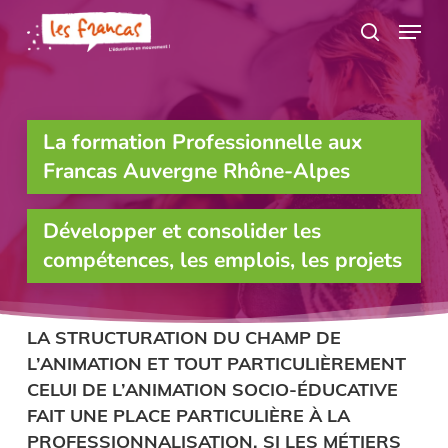
Skip
Panneau de gestion des cookies
Menu
to
search
main
content
La formation Professionnelle aux
Francas Auvergne Rhône-Alpes
Développer et consolider les
compétences, les emplois, les projets
LA STRUCTURATION DU CHAMP DE
L’ANIMATION ET TOUT PARTICULIÈREMENT
CELUI DE L’ANIMATION SOCIO-ÉDUCATIVE
FAIT UNE PLACE PARTICULIÈRE À LA
PROFESSIONNALISATION. SI LES MÉTIERS