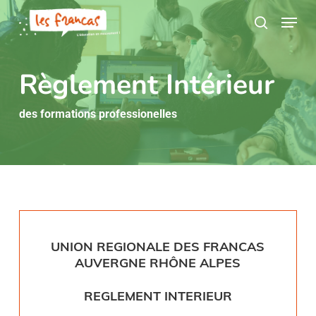
Skip
Panneau de gestion des cookies
Menu
to
search
main
content
Règlement Intérieur
des formations professionelles
UNION REGIONALE DES FRANCAS
AUVERGNE RHÔNE ALPES
REGLEMENT INTERIEUR