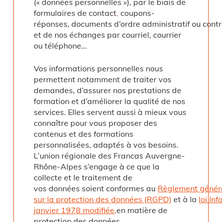
(« données personnelles »), par le biais de
formulaires de contact
,
coupons-
réponses, documents d’ordre administratif ou contr
et de nos échanges par courriel, courrier
ou téléphone…
Vos informations personnelles nous
permettent notamment de traiter vos
demandes, d’assurer nos prestations de
formation et d’améliorer la qualité de nos
services. Elles servent aussi à mieux vous
connaître pour vous proposer des
contenus et des formations
personnalisées, adaptés à vos besoins.
L’union régionale des Francas Auvergne-
Rhône-Alpes s’engage à ce que la
collecte et le traitement de
vos données soient conformes au
Règlement
génér
sur
la
protection
des
données
(RGPD)
et à la
loi
Inf
janvier 1978 modifiée
,
en matière de
protection des données.