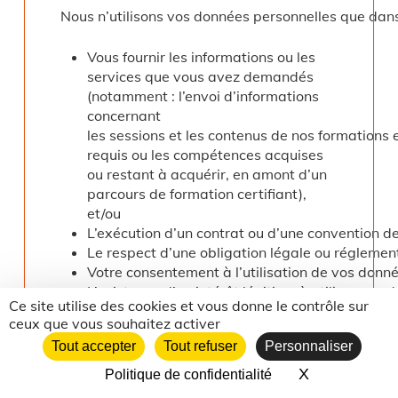
Nous n’utilisons vos données personnelles que dans
Vous fournir les informations ou les
services que vous avez demandés
(notamment : l’envoi d’informations
concernant
les sessions et les contenus de nos formations 
requis ou les compétences acquises
ou restant à acquérir, en amont d’un
parcours de formation certifiant),
et/ou
L’exécution d’un contrat ou d’une convention d
Le respect d’une obligation légale ou réglement
Votre consentement à l’utilisation de vos donné
L’existence d’un intérêt légitime à utiliser vo
Ce site utilise des cookies et vous donne le contrôle sur
différents évènements relatifs à
ceux que vous souhaitez activer
l’Union régionale des Francas
Tout accepter
Tout refuser
Personnaliser
Auvergne-Rhône-Alpes.
X
Masquer le 
Politique de confidentialité
Dans tous les cas,